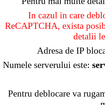
Pentru mai multe detal
In cazul in care debl
ReCAPTCHA, exista posibil
detalii l
Adresa de IP bloca
Numele serverului este:
se
Pentru deblocare va ruga
m